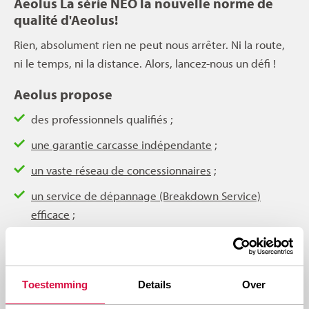
Aeolus La série NEO la nouvelle norme de
qualité d'Aeolus!
Rien, absolument rien ne peut nous arrêter. Ni la route,
ni le temps, ni la distance. Alors, lancez-nous un défi !
Aeolus propose
des professionnels qualifiés ;
une garantie carcasse indépendante
;
un vaste réseau de concessionnaires
;
un service de dépannage (Breakdown Service)
efficace
;
une livraison rapide et un niveau de stock important ;
une production durable selon les normes les plus
modernes
.
Toestemming
Details
Over