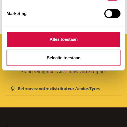
PERFORMANTS DANS TOUS LES
ENVIRONNEMENTS
Marketing
Alles toestaan
Selectie toestaan
Les pneus Aeolus sont trouvables partout en
France/Belgique. Aussi dans votre region!
Retrouvez votre distributeur Aeolus Tyres