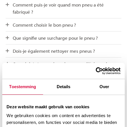
Comment puis-je voir quand mon pneu a été
fabriqué ?
Comment choisir le bon pneu ?
Que signifie une surcharge pour le pneu ?
Dois-je également nettoyer mes pneus ?
Quand dois-je remplacer les pneus d’été par des
pneus d’hiver et réciproquement ?
Comment conserver mes pneus d’été ou d’hiver ?
Toestemming
Details
Over
Qu’est que le label UE ?
Deze website maakt gebruik van cookies
Pourquoi le label UE ?
We gebruiken cookies om content en advertenties te
personaliseren, om functies voor social media te bieden
Quand avez-vous contrôlé pour la dernière fois votre