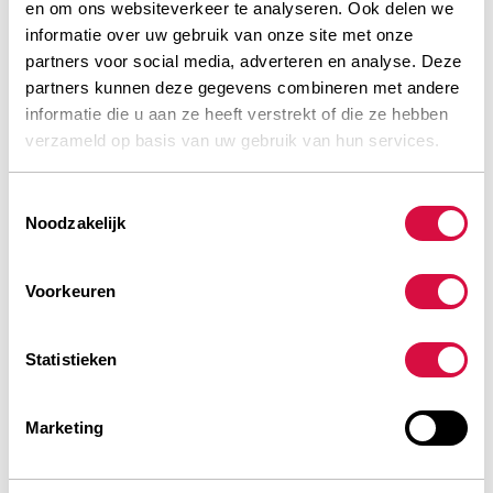
en om ons websiteverkeer te analyseren. Ook delen we
roue de secours ?
informatie over uw gebruik van onze site met onze
Qu’est-ce que le contact avec la chaussée ?
partners voor social media, adverteren en analyse. Deze
partners kunnen deze gegevens combineren met andere
Comment monter sur un trottoir ?
informatie die u aan ze heeft verstrekt of die ze hebben
verzameld op basis van uw gebruik van hun services.
Est-ce que je peux monter moi-même mes pneus ?
Toestemmingsselectie
Avec quelle fréquence dois-je contrôler la pression
Noodzakelijk
de mes pneus ?
Voorkeuren
À quoi dois-je faire attention lors de la mesure de la
pression des pneus ?
Statistieken
Que signifie le fait qu’Aeolus produise de manière «
verte » ?
Marketing
Est-ce que je peux faire reprofiler mes pneus
d’entreprise Aeolus ?