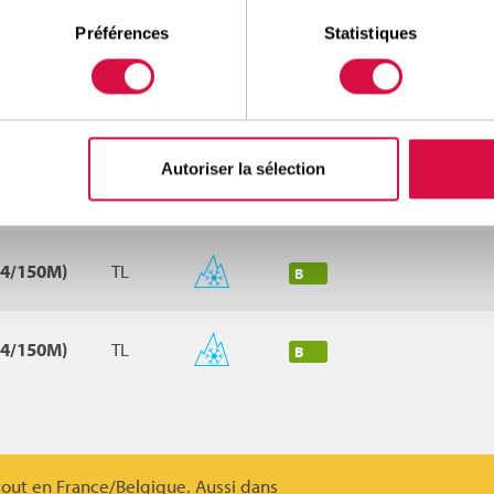
Préférences
Statistiques
TL/TT
3PMSF
RÉSISTANCE AU ROULEMENT
Autoriser la sélection
9/146L)
TL
D
54/150M)
TL
B
54/150M)
TL
B
tout en France/Belgique. Aussi dans