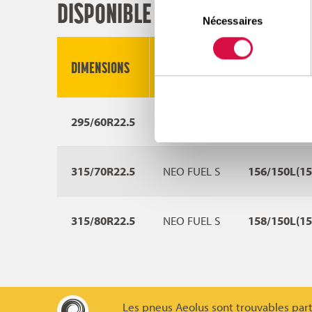
DISPONIBLE DANS CES TAILLES
Sélection
Nécessaires
du
consentement
DIMENSIONS
PROFIL
LI/SS
295/60R22.5
NEO FUEL S
150/147K(14
315/70R22.5
NEO FUEL S
156/150L(1
315/80R22.5
NEO FUEL S
158/150L(1
Les pneus Aeolus sont trouvables par