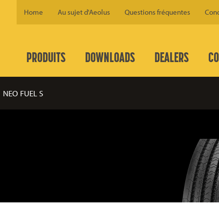
Home
Au sujet d'Aeolus
Questions fréquentes
Cond
PRODUITS
DOWNLOADS
DEALERS
CO
NEO FUEL S