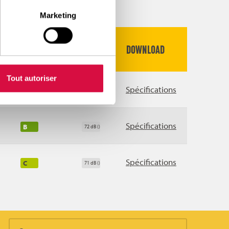
Marketing
ADHÉRENCE
BRUIT
DOWNLOAD
Tout autoriser
Spécifications
C
72 dB ()
Spécifications
B
72 dB ()
Spécifications
C
71 dB ()