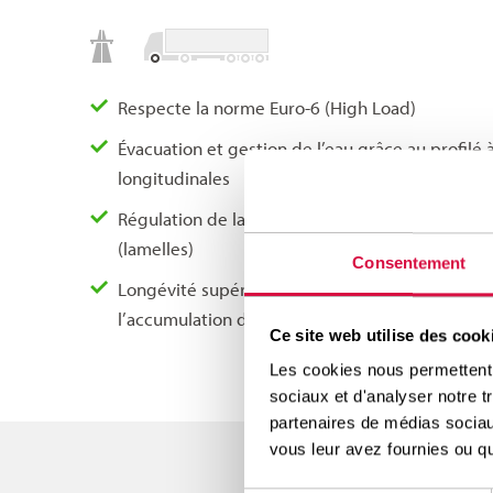
Respecte la norme Euro-6 (High Load)
Évacuation et gestion de l’eau grâce au profilé à
longitudinales
Régulation de la température à vitesse élevée 
(lamelles)
Consentement
Longévité supérieure grâce à un profil asymét
l’accumulation de pierres
Ce site web utilise des cook
Les cookies nous permettent d
sociaux et d'analyser notre t
partenaires de médias sociaux
vous leur avez fournies ou qu'