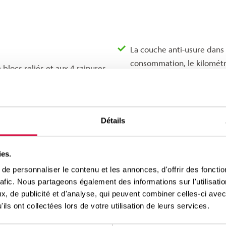
La couche anti-usure dans
consommation, le kilométr
 blocs reliés et aux 4 rainures
La structure entièrement 
le reprofilage
grâce au rainurage spécifique
Modèle d’usure uniforme 
Détails
rique en Z qui empêche
ies.
e personnaliser le contenu et les annonces, d'offrir des fonctio
rafic. Nous partageons également des informations sur l'utilisati
, de publicité et d'analyse, qui peuvent combiner celles-ci avec
ils ont collectées lors de votre utilisation de leurs services.