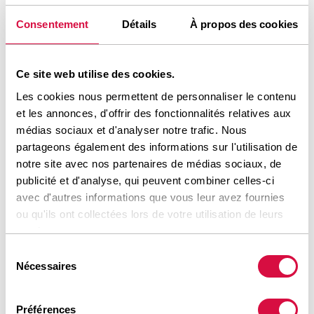
Consentement
Détails
À propos des cookies
Pays
Ce site web utilise des cookies.
Les cookies nous permettent de personnaliser le contenu
et les annonces, d'offrir des fonctionnalités relatives aux
médias sociaux et d'analyser notre trafic. Nous
Téléphone *
partageons également des informations sur l'utilisation de
notre site avec nos partenaires de médias sociaux, de
publicité et d'analyse, qui peuvent combiner celles-ci
avec d'autres informations que vous leur avez fournies
ou qu'ils ont collectées lors de votre utilisation de leurs
E-mail *
services.
Sélection
Nécessaires
du
consentement
Question
Préférences