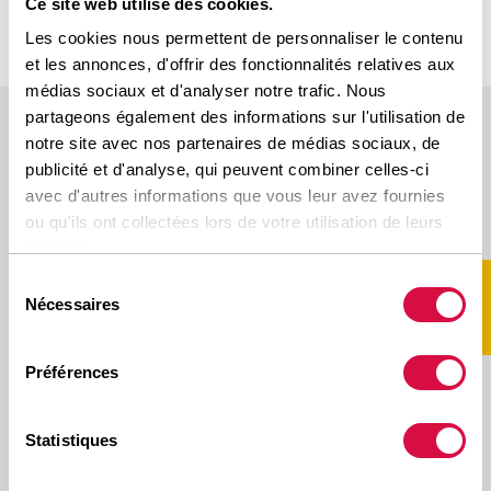
Ce site web utilise des cookies.
Les cookies nous permettent de personnaliser le contenu
et les annonces, d'offrir des fonctionnalités relatives aux
médias sociaux et d'analyser notre trafic. Nous
partageons également des informations sur l'utilisation de
notre site avec nos partenaires de médias sociaux, de
DISPONIBLE DANS CES TAILLES
publicité et d'analyse, qui peuvent combiner celles-ci
avec d'autres informations que vous leur avez fournies
ou qu'ils ont collectées lors de votre utilisation de leurs
Scroll naar rechts voor meer
services.
Sélection
DIMENSIONS
PROFIL
LI/SS
Nécessaires
du
consentement
Préférences
NEO
315/70R22.5
WINTER
154/150L(152/148M)
Statistiques
D