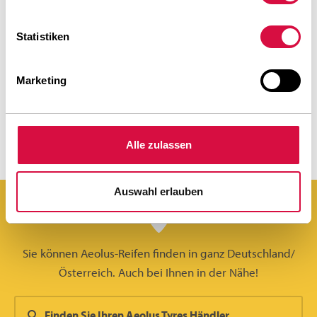
BREITES SORTIMENT
Statistiken
Marketing
STARK IN JEDER UMGEBUNG
Alle zulassen
Auswahl erlauben
Sie können Aeolus-Reifen finden in ganz Deutschland/
Österreich. Auch bei Ihnen in der Nähe!
Finden Sie Ihren Aeolus Tyres Händler