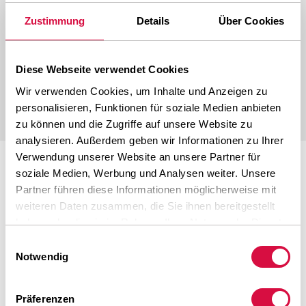
verschleißfest. Bei Aeolus finden Sie
Zustimmung
Details
Über Cookies
Erdbewegungsbänder für alle Arten von Anwendungen
in allen gängigen Größen. Außerdem können Sie sich auf
Diese Webseite verwendet Cookies
ein ausgezeichnetes Preis-Leistungs-Verhältnis
verlassen.
Wir verwenden Cookies, um Inhalte und Anzeigen zu
personalisieren, Funktionen für soziale Medien anbieten
zu können und die Zugriffe auf unsere Website zu
analysieren. Außerdem geben wir Informationen zu Ihrer
Verwendung unserer Website an unsere Partner für
soziale Medien, Werbung und Analysen weiter. Unsere
Partner führen diese Informationen möglicherweise mit
weiteren Daten zusammen, die Sie ihnen bereitgestellt
haben oder die sie im Rahmen Ihrer Nutzung der Dienste
ZUVERLÄSSIGE QUALITÄT
gesammelt haben.
Einwilligungsauswahl
Notwendig
Präferenzen