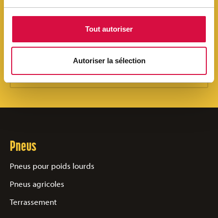
Tout autoriser
Les pneus Aeolus sont trouvables partout en
France/Belgique. Aussi dans votre region!
Autoriser la sélection
Retrouvez votre distributeur Aeolus Tyres
Pneus
Pneus pour poids lourds
Pneus agricoles
Terrassement