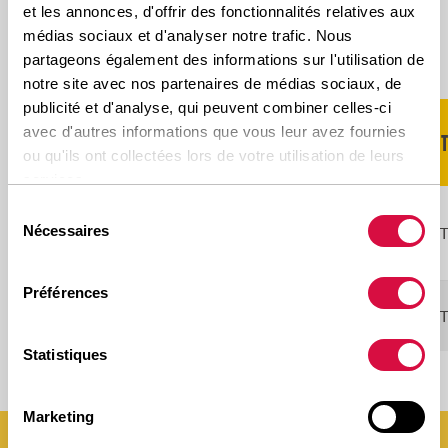
DISPONIBLE DANS CES TAILLES
et les annonces, d'offrir des fonctionnalités relatives aux
médias sociaux et d'analyser notre trafic. Nous
partageons également des informations sur l'utilisation de
Scroll naar rechts voor meer
notre site avec nos partenaires de médias sociaux, de
publicité et d'analyse, qui peuvent combiner celles-ci
avec d'autres informations que vous leur avez fournies
DIMENSIONS
PROFIL
LI/SS
T
ou qu'ils ont collectées lors de votre utilisation de leurs
services.
Sélection
148/145G
Nécessaires
10.00R15
ASR30
du
(146/144J)
consentement
Préférences
8.25R15
ASR30
143/141G(141/140J)
Statistiques
Marketing