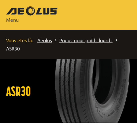
Menu
Vous etes là:
Aeolus
Pneus pour poids lourds
ASR30
ASR30