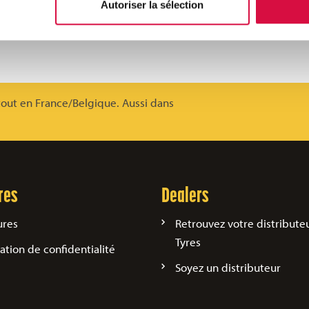
Autoriser la sélection
50F)
TL
tout en France/Belgique. Aussi dans
res
Dealers
ures
Retrouvez votre distribute
Tyres
ation de confidentialité
Soyez un distributeur