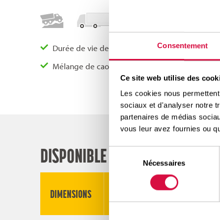
Consentement
Durée de vie de la carcasse adaptée à ces exi
Mélange de caoutchouc spécialement adapté pou
Ce site web utilise des cook
Les cookies nous permettent d
sociaux et d'analyser notre t
partenaires de médias sociaux
vous leur avez fournies ou qu'
DISPONIBLE DANS CES TAILLES
Sélection
Nécessaires
du
consentement
DIMENSIONS
PROFIL
LI/SS