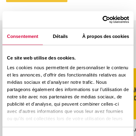
Consentement
Détails
À propos des cookies
DISPONIBLE DANS CES TAILLES
Ce site web utilise des cookies.
Scroll naar rechts voor meer
Les cookies nous permettent de personnaliser le contenu
et les annonces, d'offrir des fonctionnalités relatives aux
médias sociaux et d'analyser notre trafic. Nous
NOMBRE
JA
partageons également des informations sur l'utilisation de
DIMENSIONS
TRA
LI/SS
D’ÉTOILES
RE
notre site avec nos partenaires de médias sociaux, de
publicité et d'analyse, qui peuvent combiner celles-ci
avec d'autres informations que vous leur avez fournies
ou qu'ils ont collectées lors de votre utilisation de leurs
services.
17.5R25
L-2
**
182A2
14.
Sélection