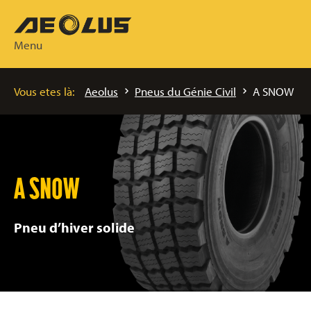
Menu
Vous etes là:
Aeolus
Pneus du Génie Civil
A SNOW
A SNOW
Pneu d’hiver solide